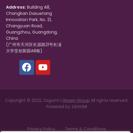
Address:
Building A8,
Changban Daxuetang
Innovation Park, No. 21,
Changyuan Road,
Guangzhou, Guangdong,
China
(广州市天河区长源路21号长湴
大学堂创新园A8栋)
Copyright © 2022, Zagumi |
Hissen Group
All rights reserved.
Powered by
ZAGUMI
Privacy Policy
Terms & Conditions