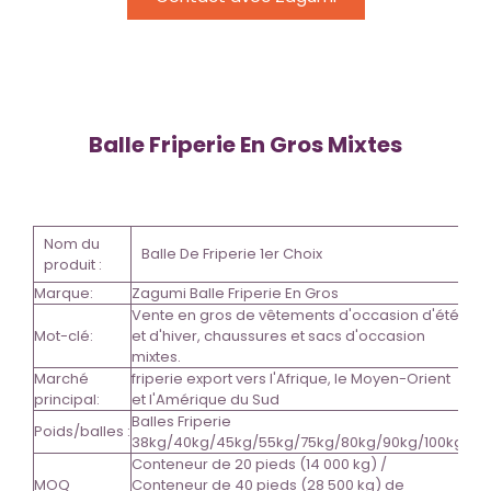
Balle Friperie En Gros Mixtes
Nom du
Balle De Friperie 1er Choix
produit :
Marque:
Zagumi Balle Friperie En Gros
Vente en gros de vêtements d'occasion d'été
Mot-clé:
et d'hiver, chaussures et sacs d'occasion
mixtes.
Marché
friperie export vers l'Afrique, le Moyen-Orient
principal:
et l'Amérique du Sud
Balles Friperie
Poids/balles :
38kg/40kg/45kg/55kg/75kg/80kg/90kg/100kg
Conteneur de 20 pieds (14 000 kg) /
MOQ
Conteneur de 40 pieds (28 500 kg) de