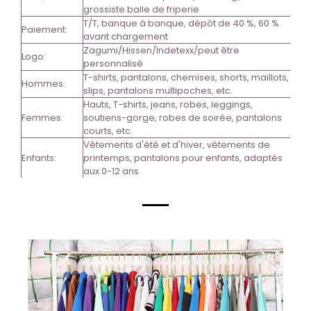
grossiste balle de friperie
T/T, banque à banque, dépôt de 40 %, 60 %
Paiement:
avant chargement
Zagumi/Hissen/Indetexx/peut être
Logo:
personnalisé
T-shirts, pantalons, chemises, shorts, maillots,
Hommes:
slips, pantalons multipoches, etc.
Hauts, T-shirts, jeans, robes, leggings,
Femmes:
soutiens-gorge, robes de soirée, pantalons
courts, etc.
Vêtements d'été et d'hiver, vêtements de
Enfants:
printemps, pantalons pour enfants, adaptés
aux 0-12 ans.